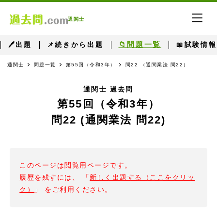
通関士
📁問題一覧
🖊出題
📌続きから出題
📖試験情報
通関士
問題一覧
第55回（令和3年）
問22 （通関業法 問22）
通関士 過去問
第55回（令和3年）
問22 (通関業法 問22)
このページは閲覧用ページです。
履歴を残すには、 「
新しく出題する（ここをクリッ
ク）
」 をご利用ください。