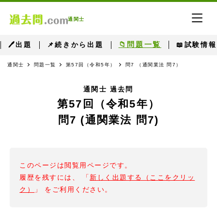
通関士
📁問題一覧
🖊出題
📌続きから出題
📖試験情報
通関士
問題一覧
第57回（令和5年）
問7 （通関業法 問7）
通関士 過去問
第57回（令和5年）
問7 (通関業法 問7)
このページは閲覧用ページです。
履歴を残すには、 「
新しく出題する（ここをクリッ
ク）
」 をご利用ください。