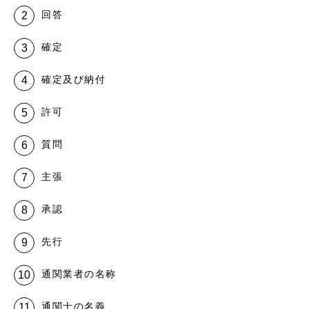
回答
確定
確定及び納付
許可
質問
主張
承認
先行
通関業者の名称
通関士の名義