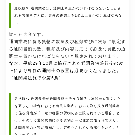
選択肢3. 通関業者は、通関士を置かなければならないこととさ
れる営業所ごとに、専任の通関士を1名以上置かなければならな
い。
誤った内容です。
通関業務に係る貨物の数量及び種類並びに次条に規定す
る通関書類の数、種類及び内容に応じて必要な員数の通
関士を置かなければならないと規定されております。
なお、平成29年10月に施行された通関業法施行令の改
正により専任の通関士の設置は必要なくなりました。
（通関業法施行令第5条）
選択肢4. 通関業者が通関業務を行う営業所に通関士を置くこと
を要しない場合における当該営業所において取り扱う通関業務
に係る貨物が「一定の種類の貨物のみに限られている場合」と
は、その行う通関業務に係る貨物が一定種類に限られており、
通関業務の内容が簡易かつ、定型化されている場合をいうこと
とされている。