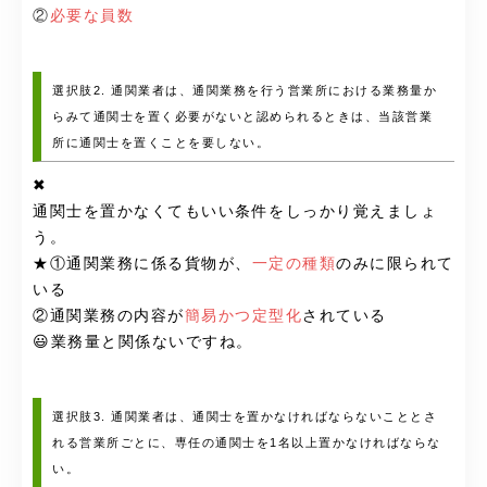
②
必要な員数
選択肢2. 通関業者は、通関業務を行う営業所における業務量か
らみて通関士を置く必要がないと認められるときは、当該営業
所に通関士を置くことを要しない。
✖
通関士を置かなくてもいい条件をしっかり覚えましょ
う。
★①通関業務に係る貨物が、
一定の種類
のみに限られて
いる
②通関業務の内容が
簡易かつ定型化
されている
😃業務量と関係ないですね。
選択肢3. 通関業者は、通関士を置かなければならないこととさ
れる営業所ごとに、専任の通関士を1名以上置かなければならな
い。