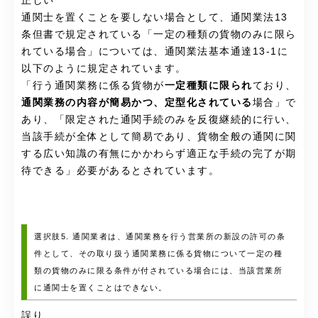
正しい
通関士を置くことを要しない場合として、通関業法13
条但書で規定されている「一定の種類の貨物のみに限ら
れている場合」については、通関業法基本通達13-1に
以下のように規定されています。
「行う通関業務に係る貨物が
一定種類に限られ
ており、
通関業務の内容が簡易かつ、定型化されている
場合」で
あり、「限定された通関手続のみを反復継続的に行い、
当該手続が全体として簡易であり、貨物全般の通関に関
する広い知識の有無にかかわらず適正な手続の完了が期
待できる」必要があるとされています。
選択肢5. 通関業者は、通関業務を行う営業所の新設の許可の条
件として、その取り扱う通関業務に係る貨物について一定の種
類の貨物のみに限る条件が付されている場合には、当該営業所
に通関士を置くことはできない。
誤り