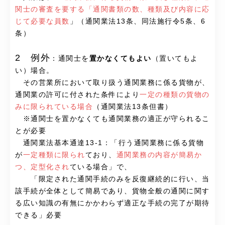
関士の審査を要する「通関書類の数、種類及び内容に応
じて必要な員数
」（通関業法13条、同法施行令5条、6
条）
2 例外
：通関士を
置かなくてもよい
（置いてもよ
い）場合。
その営業所において取り扱う通関業務に係る貨物が、
通関業の許可に付された条件により
一定の種類の貨物の
みに限られている場合
（通関業法13条但書）
※通関士を置かなくても通関業務の適正が守られるこ
とが必要
通関業法基本通達13-1：「行う通関業務に係る貨物
が
一定種類に限られ
ており、
通関業務の内容が簡易か
つ、定型化され
ている場合」で、
「限定された通関手続のみを反復継続的に行い、当
該手続が全体として簡易であり、貨物全般の通関に関す
る広い知識の有無にかかわらず適正な手続の完了が期待
できる」必要