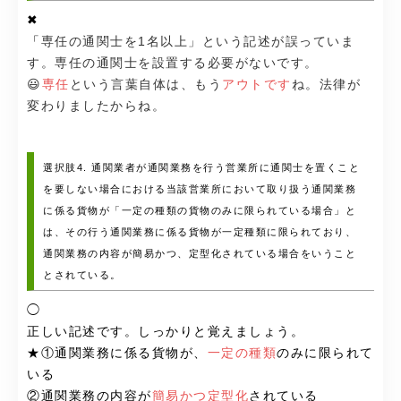
✖
「
専任の通関士を1名以上」という記述が誤っていま
す。専任の通関士を設置する必要がないです。
😃
専任
という言葉自体は、もう
アウトです
ね。法律が
変わりましたからね。
選択肢4. 通関業者が通関業務を行う営業所に通関士を置くこと
を要しない場合における当該営業所において取り扱う通関業務
に係る貨物が「一定の種類の貨物のみに限られている場合」と
は、その行う通関業務に係る貨物が一定種類に限られており、
通関業務の内容が簡易かつ、定型化されている場合をいうこと
とされている。
◯
正しい記述です。しっかりと覚えましょう。
★①通関業務に係る貨物が、
一定の種類
のみに限られて
いる
②通関業務の内容が
簡易かつ定型化
されている