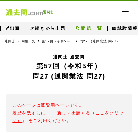
通関士
📁問題一覧
🖊出題
📌続きから出題
📖試験情報
通関士
問題一覧
第57回（令和5年）
問27 （通関業法 問27）
通関士 過去問
第57回（令和5年）
問27 (通関業法 問27)
このページは閲覧用ページです。
履歴を残すには、 「
新しく出題する（ここをクリッ
ク）
」 をご利用ください。