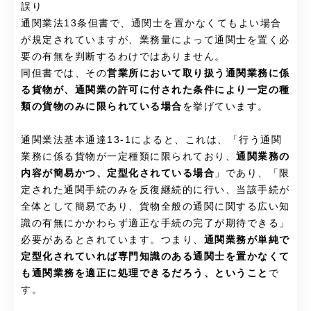
誤り
通関業法13条但書で、通関士を置かなくてもよい場合
が規定されていますが、業務量によって通関士を置く必
要の有無を判断するわけではありません。
同但書では、その
営業所において取り扱う通関業務に係
る貨物が、通関業の許可に付された条件により一定の種
類の貨物のみに限られている場合
を挙げています。
通関業法基本通達13-1によると、これは、「行う通関
業務に係る貨物が一定種類に限られており、
通関業務の
内容が簡易かつ、定型化されている場合
」であり、「限
定された通関手続のみを反復継続的に行い、当該手続が
全体として簡易であり、貨物全般の通関に関する広い知
識の有無にかかわらず適正な手続の完了が期待できる」
必要があるとされています。つまり、
通関業務が単純で
定型化されていれば専門知識のある通関士を置かなくて
も通関業務を適正に処理できるだろう、ということ
で
す。