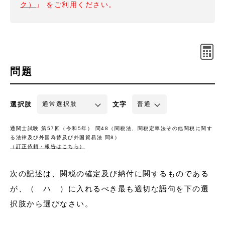
ク）
」 をご利用ください。
問題
選択肢
文字
通関士試験 第57回（令和5年） 問48（関税法、関税定率法その他関税に関す
る法律及び外国為替及び外国貿易法 問8）
（訂正依頼・報告はこちら）
次の記述は、関税の確定及び納付に関するものである
が、（ ハ ）に入れるべき最も適切な語句を下の選
択肢から選びなさい。