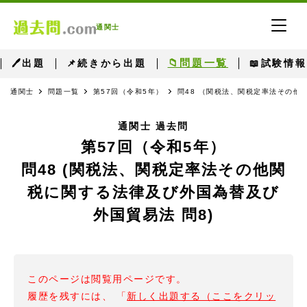
通関士
📁問題一覧
🖊出題
📌続きから出題
📖試験情報
通関士
問題一覧
第57回（令和5年）
問48 （関税法、関税定率法その他
通関士 過去問
第57回（令和5年）
問48 (関税法、関税定率法その他関
税に関する法律及び外国為替及び
外国貿易法 問8)
このページは閲覧用ページです。
履歴を残すには、 「
新しく出題する（ここをクリッ