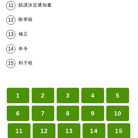
賦課決定通知書
附帯税
補正
命令
利子税
1
2
3
4
5
6
7
8
9
10
11
12
13
14
15