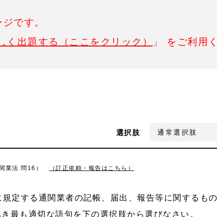
ージです。
しく出題する（ここをクリック）
」 をご利用
選択肢
関業法 問16）
（訂正依頼・報告はこちら）
に規定する通関業者の記帳、届出、報告等に関するも
べき最も適切な語句を下の選択肢から選びなさい。