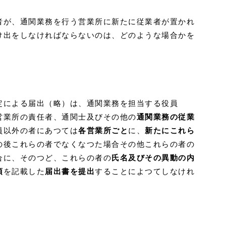
者が、通関業務を行う営業所に新たに従業者が置かれ
け出をしなければならないのは、どのような場合かを
定による届出（略）は、通関業務を担当する役員
営業所の責任者、通関士及びその他の
通関業務の従業
員以外の者にあつては
各営業所ごと
に、
新たにこれら
の後これらの者でなくなつた場合その他これらの者の
合に、そのつど、これらの者の
氏名及びその異動の内
項
を記載した
届出書を提出
することによつてしなけれ