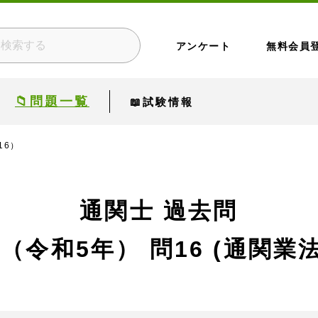
アンケート
無料会員
📁問題一覧
📖試験情報
16）
通関士 過去問
回（令和5年）
問16 (通関業法