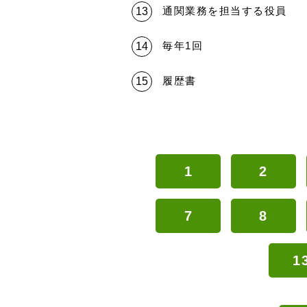
通関業務を担当する役員
毎年1回
履歴書
1
2
7
8
1