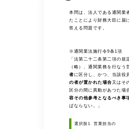
本問は、法人である通関業
たことにより財務大臣に届
答える問題です。
※通関業法施行令9条1項
「法第二十二条第二項の規
（略）、通関業務を行なう
者
に区分し、かつ、当該役
の者が置かれた場合
又はそ
区分の間に異動があつた場
容その他参考となるべき事
ばならない。」
選択肢1. 営業担当の