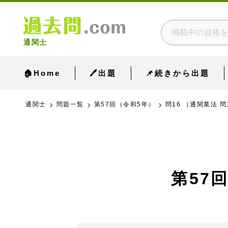
通関士
🏠Home
🖊出題
📌続きから出題
通関士
問題一覧
第57回（令和5年）
問16 （通関業法 問
第57