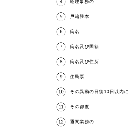
経理事務の
戸籍謄本
氏名
氏名及び国籍
氏名及び住所
住民票
その異動の日後10日以内に
その都度
通関業務の